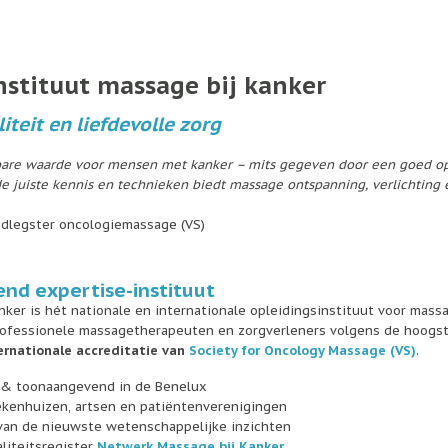
nstituut massage bij kanker
iteit en liefdevolle zorg
bare waarde voor mensen met kanker – mits gegeven door een goed o
 juiste kennis en technieken biedt massage ontspanning, verlichting 
dlegster oncologiemassage (VS)
nd expertise-instituut
nker is hét nationale en internationale opleidingsinstituut voor mass
professionele massagetherapeuten en zorgverleners volgens de hoogs
ernationale accreditatie van
Society for Oncology Massage (VS)
.
d & toonaangevend in de Benelux
kenhuizen, artsen en patiëntenverenigingen
van de nieuwste wetenschappelijke inzichten
aliteitsregister
Netwerk Massage bij Kanker