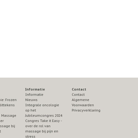
Informatie
Contact
Informatie
Contact
ie: Frozen
Nieuws
Algemene
littekens
Integrale oncologie
Voorwaarden
op het
Privacyverklaring
ie Massage
Jubileumcongres 2024
ker
Congres Take it Easy -
ssage bij
over de rol van
t
massage bij pijn en
stress