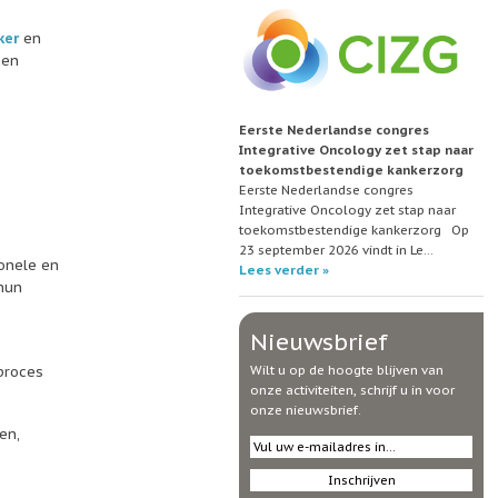
ker
en
nen
Eerste Nederlandse congres
Integrative Oncology zet stap naar
toekomstbestendige kankerzorg
Eerste Nederlandse congres
Integrative Oncology zet stap naar
toekomstbestendige kankerzorg Op
23 september 2026 vindt in Le…
onele en
Lees verder »
hun
Nieuwsbrief
Wilt u op de hoogte blijven van
proces
onze activiteiten, schrijf u in voor
onze nieuwsbrief.
en,