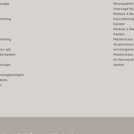
ssage
Neuropathie
massage bij
Module 4 de
raining
Fasciatherap
Kanker
Module 1 Ma
Kanker
raining
Masterclass
Acupressuur 
ico op)
oncologiem
ij kanker
Masterclass
en Neuropath
assage
kanker
pleegkundigen
tiek:
is