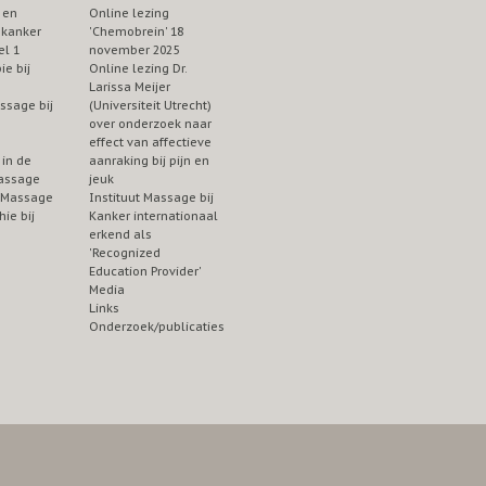
 en
Online lezing
 kanker
'Chemobrein' 18
el 1
november 2025
ie bij
Online lezing Dr.
Larissa Meijer
ssage bij
(Universiteit Utrecht)
over onderzoek naar
effect van affectieve
in de
aanraking bij pijn en
assage
jeuk
 Massage
Instituut Massage bij
ie bij
Kanker internationaal
erkend als
'Recognized
Education Provider'
Media
Links
Onderzoek/publicaties