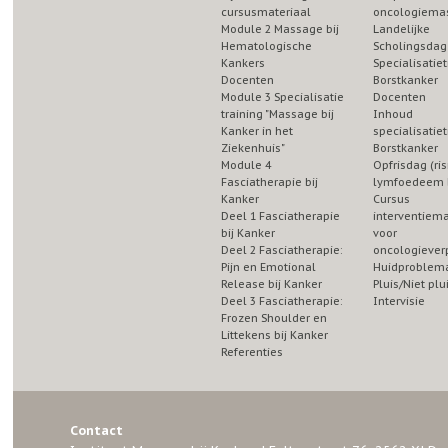
cursusmateriaal
oncologiema
Module 2 Massage bij
Landelijke
Hematologische
Scholingsdag
Kankers
Specialisatiet
Docenten
Borstkanker
Module 3 Specialisatie
Docenten
training "Massage bij
Inhoud
Kanker in het
specialisatiet
Ziekenhuis"
Borstkanker
Module 4
Opfrisdag (ris
Fasciatherapie bij
lymfoedeem b
Kanker
Cursus
Deel 1 Fasciatherapie
interventiem
bij Kanker
voor
Deel 2 Fasciatherapie:
oncologiever
Pijn en Emotional
Huidproblema
Release bij Kanker
Pluis/Niet plu
Deel 3 Fasciatherapie:
Intervisie
Frozen Shoulder en
Littekens bij Kanker
Referenties
Contact