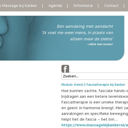
 Massage bij Kanker
Agenda
Informatie
Contact
Een aanraking met aandacht
'Ik voel me weer mens, in plaats van
alleen maar de ziekte'
- cliënt met kanker
Module 4 deel 1 Fasciatherapie bij Kanker
Hoe kunnen zachte, fasciale hands-
bijdragen aan een betere levenskwal
Fasciatherapie is een unieke therap
en geest in harmonie brengt. Met z
aanrakingen en specifieke bewegin
helpt het de fascia – het bin…
https://www.massagebijkanker.nl