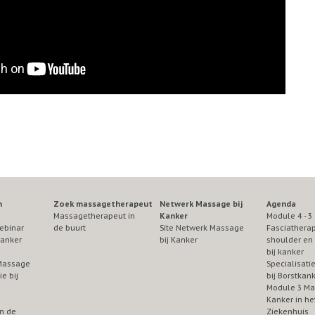
n
Zoek massagetherapeut
Netwerk Massage bij
Agenda
Massagetherapeut in
Kanker
Module 4 - 3
ebinar
de buurt
Site Netwerk Massage
Fasciatherap
Kanker
bij Kanker
shoulder en 
bij kanker
Massage
Specialisat
e bij
bij Borstkan
Module 3 Ma
Kanker in he
n de
Ziekenhuis