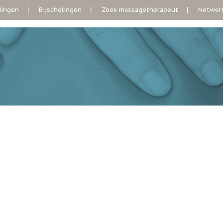
dingen
Bijscholingen
Zoek massagetherapeut
Netwerk