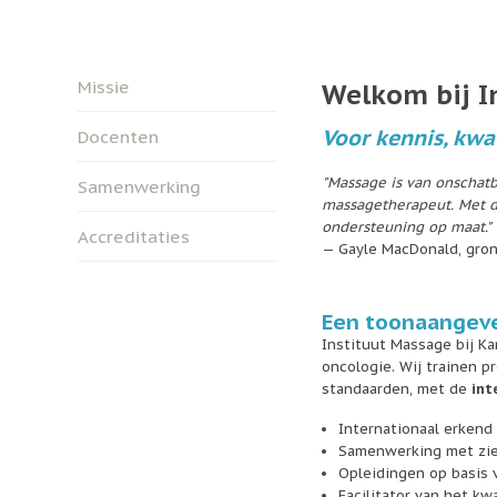
Missie
Welkom bij I
Voor kennis, kwal
Docenten
"Massage is van onschat
Samenwerking
massagetherapeut. Met de
ondersteuning op maat."
Accreditaties
— Gayle MacDonald, gron
Een toonaangeve
Instituut Massage bij Ka
oncologie. Wij trainen 
standaarden, met de
int
Internationaal erken
Samenwerking met zie
Opleidingen op basis 
Facilitator van het kw