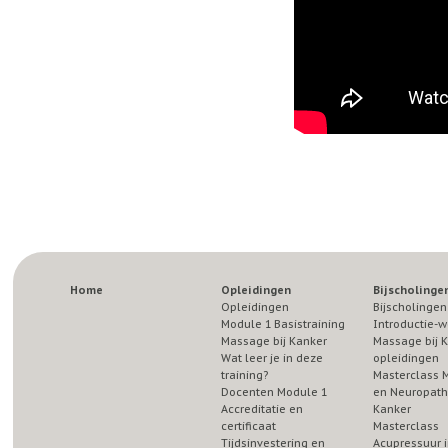
Home
Opleidingen
Bijscholinge
Opleidingen
Bijscholingen
Module 1 Basistraining
Introductie-w
Massage bij Kanker
Massage bij 
Wat leer je in deze
opleidingen
training?
Masterclass 
Docenten Module 1
en Neuropathi
Accreditatie en
Kanker
certificaat
Masterclass
Tijdsinvestering en
Acupressuur i