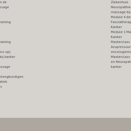
n de
Ziekenhuis
ssage
Neuropathie
massage bij
Module 4 de
raining
Fasciatherap
Kanker
Module 1 Ma
Kanker
raining
Masterclass
Acupressuur 
ico op)
oncologiem
ij kanker
Masterclass
en Neuropath
assage
kanker
pleegkundigen
tiek:
is