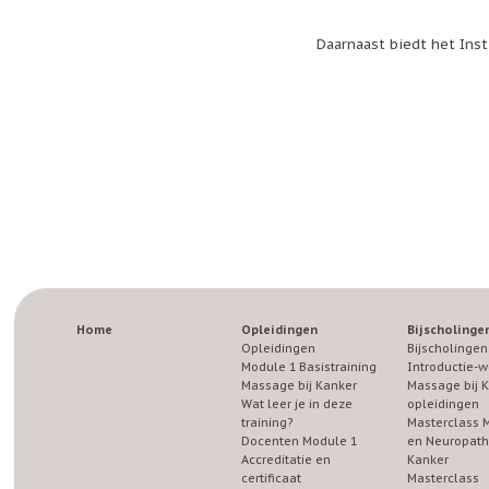
Daarnaast biedt het Inst
Home
Opleidingen
Bijscholinge
Opleidingen
Bijscholingen
Module 1 Basistraining
Introductie-w
Massage bij Kanker
Massage bij 
Wat leer je in deze
opleidingen
training?
Masterclass 
Docenten Module 1
en Neuropathi
Accreditatie en
Kanker
certificaat
Masterclass