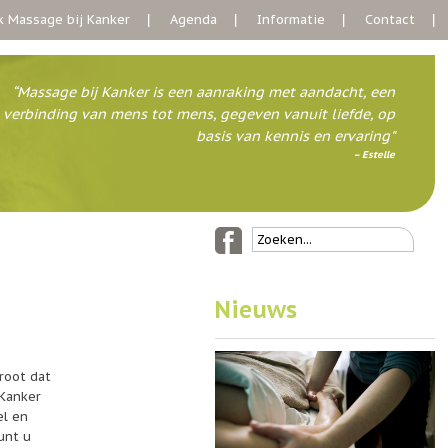
 Massage bij Kanker
Agenda
Informatie
Contact
“Massage bij Kanker is een aanraking met aandacht, een
verbinding van mens tot mens, gegeven vanuit liefde, op
basis van kennis en ervaring"
– Estelle
Nieuws
root dat
 Kanker
el en
unt u