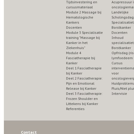
Tijdsinvestering en
Acupressuur i
cursusmateriaal
oncologiema
Module 2 Massage bij
Landelijke
Hematologische
Scholingsdag
Kankers
Specialisatiet
Docenten
Borstkanker
Module 3 Specialisatie
Docenten
training "Massage bij
Inhoud
Kanker in het
specialisatiet
Ziekenhuis"
Borstkanker
Module 4
Opfrisdag (ris
Fasciatherapie bij
lymfoedeem b
Kanker
Cursus
Deel 1 Fasciatherapie
interventiem
bij Kanker
voor
Deel 2 Fasciatherapie:
oncologiever
Pijn en Emotional
Huidproblema
Release bij Kanker
Pluis/Niet plu
Deel 3 Fasciatherapie:
Intervisie
Frozen Shoulder en
Littekens bij Kanker
Referenties
Contact