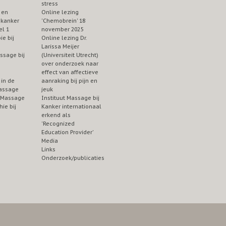
stress
 en
Online lezing
 kanker
'Chemobrein' 18
el 1
november 2025
ie bij
Online lezing Dr.
Larissa Meijer
ssage bij
(Universiteit Utrecht)
over onderzoek naar
effect van affectieve
in de
aanraking bij pijn en
assage
jeuk
 Massage
Instituut Massage bij
ie bij
Kanker internationaal
erkend als
'Recognized
Education Provider'
Media
Links
Onderzoek/publicaties