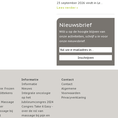
23 september 2026 vindt in Le…
Lees verder »
Nieuwsbrief
Wilt u op de hoogte blijven van
onze activiteiten, schrijf u in voor
onze nieuwsbrief.
Informatie
Contact
Informatie
Contact
ie: Frozen
Nieuws
Algemene
littekens
Integrale oncologie
Voorwaarden
op het
Privacyverklaring
ie Massage
Jubileumcongres 2024
ker
Congres Take it Easy -
ssage bij
over de rol van
t
massage bij pijn en