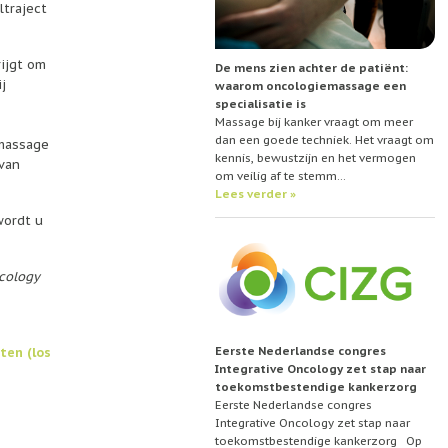
traject
ijgt om
De mens zien achter de patiënt:
j
waarom oncologiemassage een
specialisatie is
Massage bij kanker vraagt om meer
dan een goede techniek. Het vraagt om
massage
kennis, bewustzijn en het vermogen
van
om veilig af te stemm…
Lees verder »
wordt u
ncology
Eerste Nederlandse congres
ten (los
Integrative Oncology zet stap naar
toekomstbestendige kankerzorg
Eerste Nederlandse congres
Integrative Oncology zet stap naar
toekomstbestendige kankerzorg Op