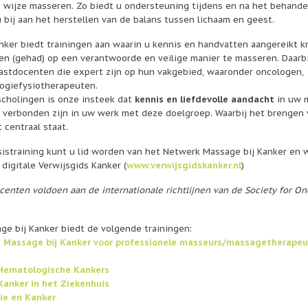
wijze masseren. Zo biedt u ondersteuning tijdens en na het behandel
u bij aan het herstellen van de balans tussen lichaam en geest.
nker biedt trainingen aan waarin u kennis en handvatten aangereikt kr
n (gehad) op een verantwoorde en veilige manier te masseren. Daarbi
stdocenten die expert zijn op hun vakgebied, waaronder oncologen,
ogiefysiotherapeuten.
scholingen is o
nze insteek dat
kennis en liefdevolle
aandacht
in uw 
r verbonden zijn in uw werk met deze doelgroep. Waarbij het brengen 
 centraal staat.
sistraining kunt u lid worden van het Netwerk Massage bij Kanker en 
digitale Verwijsgids Kanker (
www.verwijsgidskanker.nl
)
enten voldoen aan de internationale richtlijnen van de Society for O
ge bij Kanker biedt de volgende trainingen:
 Massage bij Kanker voor professionele masseurs/massagetherapeu
Hematologische Kankers
anker in het Ziekenhuis
ie en Kanker