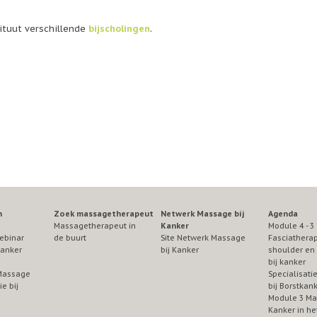
ituut verschillende
bijscholingen
.
n
Zoek massagetherapeut
Netwerk Massage bij
Agenda
Massagetherapeut in
Kanker
Module 4 - 3
ebinar
de buurt
Site Netwerk Massage
Fasciatherap
Kanker
bij Kanker
shoulder en 
bij kanker
Massage
Specialisat
e bij
bij Borstkan
Module 3 Ma
Kanker in he