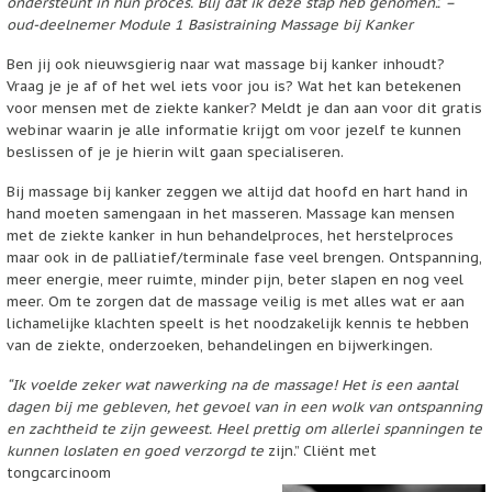
ondersteunt in hun proces. Blij dat ik deze stap heb genomen.’. –
oud-deelnemer Module 1 Basistraining Massage bij Kanker
Ben jij ook nieuwsgierig naar wat massage bij kanker inhoudt?
Vraag je je af of het wel iets voor jou is? Wat het kan betekenen
voor mensen met de ziekte kanker? Meldt je dan aan voor dit gratis
webinar waarin je alle informatie krijgt om voor jezelf te kunnen
beslissen of je je hierin wilt gaan specialiseren.
Bij massage bij kanker zeggen we altijd dat hoofd en hart hand in
hand moeten samengaan in het masseren. Massage kan mensen
met de ziekte kanker in hun behandelproces, het herstelproces
maar ook in de palliatief/terminale fase veel brengen. Ontspanning,
meer energie, meer ruimte, minder pijn, beter slapen en nog veel
meer. Om te zorgen dat de massage veilig is met alles wat er aan
lichamelijke klachten speelt is het noodzakelijk kennis te hebben
van de ziekte, onderzoeken, behandelingen en bijwerkingen.
“Ik voelde zeker wat nawerking na de massage! Het is een aantal
dagen bij me gebleven, het gevoel van in een wolk van ontspanning
en zachtheid te zijn geweest. Heel prettig om allerlei spanningen te
kunnen loslaten en goed verzorgd te
zijn.” Cliënt met
tongcarcinoom