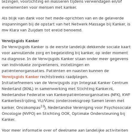
lezingen, voorlichting en masseren tijdens verwendagen en/of
evenementen voor mensen met kanker.
Als blijk van dank voor het mede-oprichten van en de geleverde
inspanningen bij de opstart van het Netwerk Massage bij Kanker, is
mw Klara van Zuijdam tot erelid benoemd.
Verwijsgids Kanker
De Verwijsgids Kanker is de eerste landelijk dekkende sociale kaart
voor aanvullende zorg en begeleiding bij kanker, op ieder moment
na diagnose. In de Verwijsgids Kanker staan onder meer gegevens
van individuele zorgverleners, instellingen en
patiëntenorganisaties. Patiënten en naasten kunnen de
Verwijsgids Kanker
rechtstreeks raadplegen.
Initiatiefnemers van de Verwijsgids zijn Integraal Kanker Centrum
Nederland (IKNL) in samenwerking met Stichting Kanker.nl,
Nederlandse Federatie van Kankerpatiëntenorganisaties (NFK), KWF
Kankerbestrijding, VU/VUmc (onderzoeksgroep Samen leven met
2.0
kanker, Oncokompas
), Nederlandse Vereniging voor Psychosociale
Oncologie (NVPO) en Stichting OOK, Optimale Ondersteuning bij
Kanker.
Voor meer informatie over of deelname aan landelijke activiteiten