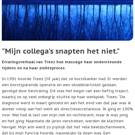
"Mijn collega's snapten het niet."
Ervaringsverhaal van Trees hoe massage haar ondersteunde
tijdens en na haar ziekteproces.
In 1991 hoorde Trees (58 jaar) dat ze borstkanker had. Er werden
een borstsparende operatie en een okselkliertoilet gedaan,
gevolgd door bestraling. Dit was het begin van een heftig traject,
waarbij ze op veel onbegrip stuitte op haar werkplek. Trees: “De
diagnose werd in maart gesteld en aan het eind van dat jaar was ik
alweer volop aan het werk als directiesecretaresse. Ik ging er 100%
voor. Wel had ik last van mijn nek en rechterarm, maar ik was jong
en het ging. Naarmate de jaren verstreken, werden de klachten
heviger. Mijn arm werd zo pijnlijk dat het vele beeldschermwerk,
dat bij mijn functie hoorde, nauwelijks te doen was. Een