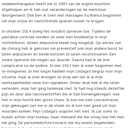
oedeemtherapeut heeft me in 2007 van de ergste klachten
afgeholpen en ik heb wat veranderingen op de werkvloer
doorgevoerd. Ook ben ik toen met massages bij Bianca begonnen
om mijn stijve en vastzittende spieren losser te krijgen.
In oktober 2014 sloeg het noodlot opnieuw toe. Tijdens de
jaarlijkse controle vonden ze weer een knobbeltje in mijn
rechterborst. Alleen amputatie bleek nog mogelijk. Op advies van
de chirurg heb ik gekozen om preventief ook mijn andere borst te
laten amputeren en beide borsten te laten reconstrueren. Een
zware operatie die negen uur duurde. Daarna had ik de ene
complicatie na de andere. In mei 2015 ben ik weer begonnen met
re-integreren. In het begin hadden mijn collega’s begrip voor mijn
situatie, maar al snel drongen ze erop aan dat ik al mijn
werkzaamheden weer kon oppakken. Onder druk heb ik me laten
verleiden, maar het ging helemaal niet. Ik had nog steeds dezelfde
pijn en door alle narcosestoffen die ik had binnengekregen, was
het in mijn hoofd één grote chaos. Ik kon me niet concentreren,
mijn geheugen liet me in de steek en ik kon niet goed uit mijn
woorden komen. Mijn collega’s snapten het niet. Ik zat soms te
huilen achter mijn bureau, maar niemand die me vroeg hoe het met
me ging. De personeelsfunctionaris die mij moest begeleiden,