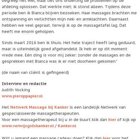
begreep het wel, maar liet ons onderling de problemen op de
afdeling oplossen. Dat werkte niet; ik stond alleen. Tijdens deze
periode ben ik Bianca blijven bezoeken. Haar massages brachten me
ontspanning en verlichtten mijn nek- en armklachten. Daarnaast
hebben we veel gepraat, terwijl ik op de massagetafel lag. Dat
heeft me enorm geholpen.
Sinds maart 2016 ben ik thuis. Het hele traject heeft lang geduurd,
maar is uiteindelijk goed afgehandeld. Ik heb er op dit moment
vrede mee. Eén ding is voor mij zeker: zonder de massages en de
gesprekken met Bianca was ik er niet doorheen gekomen.”
(de naam van cliënt is gefingeerd)
Interview en redactie
Judith Vocking
www.pieroppapier.nl
Het
Netwerk Massage bij Kanker
is een landelijk Netwerk van
gespecialiseerde massagetherapeuten.
Voor een massagetherapeut bij u in de buurt klik dan
hier
of kijk op
www.verwijsgidskanker.nl
/
Kanker.nl
Wilt u iemand een massage cadeau doen? Klik dan
hier
voor het